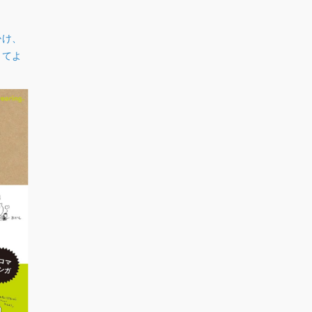
掛け、
してよ