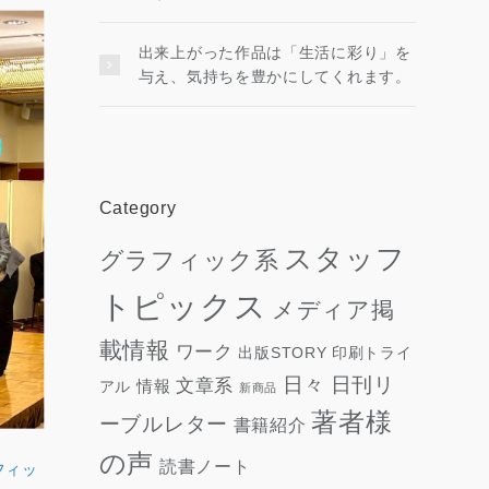
出来上がった作品は「生活に彩り」を
与え、気持ちを豊かにしてくれます。
Category
スタッフ
グラフィック系
トピックス
メディア掲
載情報
ワーク
出版STORY
印刷トライ
日々
日刊リ
文章系
情報
アル
新商品
著者様
ーブルレター
書籍紹介
の声
読書ノート
フィッ