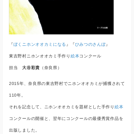
『
ぼくニホンオオカミになる
』『
ひみつのさんぽ
』
東吉野村ニホンオオカミ手作り
絵本
コンクール
担当
大谷彩貴
（奈良県）
2015年、奈良県の東吉野村でニホンオオカミが捕獲されて
110年。
それを記念して、ニホンオオカミを題材とした手作り
絵本
コンクールの開催と、翌年にコンクールの最優秀賞作品を
出版しました。