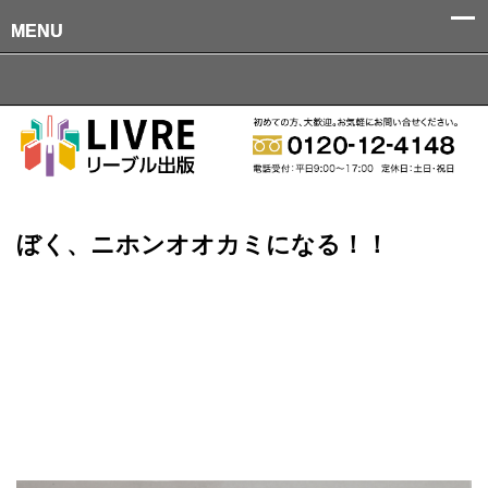
MENU
MENU
ぼく、ニホンオオカミになる！！