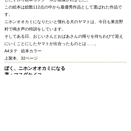
この絵本は総数112点の中から最優秀作品として選ばれた作品で
す。
ニホンオオカミになりたいと憧れる犬のヤマトは、今日も東吉野
村で鳴き声の特訓をしています。
そしてある日、おじいさんとおばあさんの帰りを待ちわびて迎え
にいくことにしたヤマトが出合ったものとは……。
A4タテ 絵本カラー
上製本、32ページ
ぼく、ニホンオオカミになる
著：マスダケイコ
定価：990円（本体：900円＋税）
絵本カラー印刷
ISBN978-4-86338-140-7
ご購入はこちら
«
わたしの水彩スケッチ日本
紀行3
河原邸
»