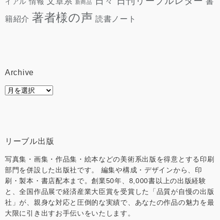
日々
日刊リーブルレター
文章系
情報
書
イアル
新商品
著者様の声
読書ノート
籍紹介
Archive
Archive
リーブル出版
写真集・画集・作品集・絵本などの美術系出版を得意とする印刷
部門を併設した出版社です。 編集や構成・デザインから、印
刷・製本・書店配本まで。創業50年、8,000書以上の出版経験
と、全国作品展で経済産業大臣賞を受賞した「品質が自慢の出版
社」が、親身な対応と圧倒的な実績で、あなたの作品の魅力を最
大限に引き出すお手伝いをいたします。