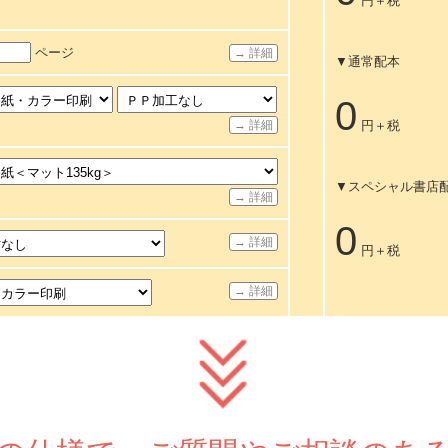
円＋税
ページ
→ 詳細
▼通常配本
0
→ 詳細
円＋税
▼スペシャル書店
→ 詳細
0
→ 詳細
円＋税
→ 詳細