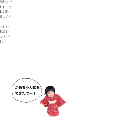
自宅まで
ます。さ
本を開い
感してく
います。
書店や、
ンなどで
す。