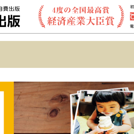
ネット出版：絵本・写真集・画集の本格自費出版
。
編集・デ