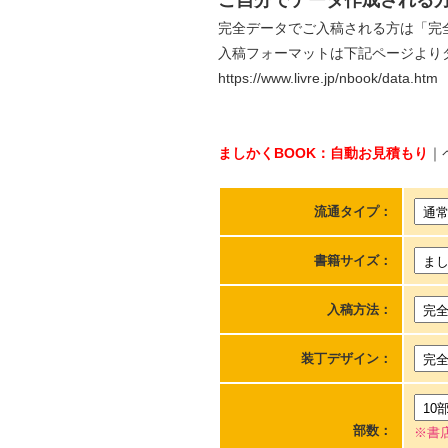
完全データでご入稿される方は「完
入稿フォーマットは下記ページより
https://www.livre.jp/nbook/data.htm
ましかくBOOK：自動お見積もり
｜
流通タイプ：
書籍サイズ：
入稿方法：
装丁デザイン：
部数：
※書