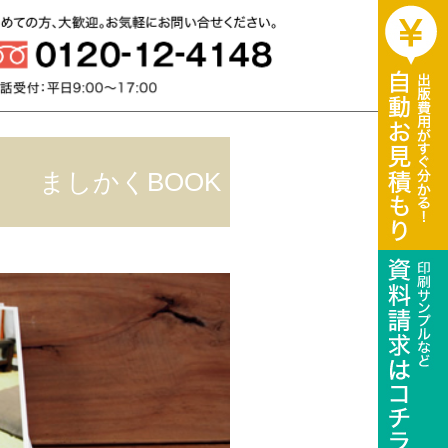
ザインから装丁・印刷・製本・全国流通
まで。あなたの作品を最高の形で残し
ましかくBOOK