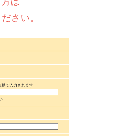
る方は
ください。
自動で入力されます
い