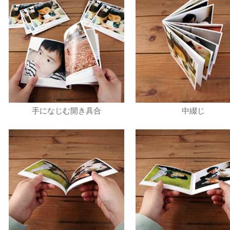
手になじむ開き具合
中綴じ