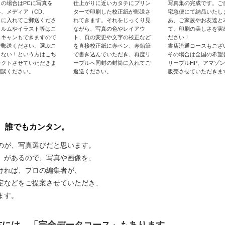
メの場合はPCに写真を
仕上がりに近いカタチにプリン
写真集の完成です。ご
み、メディア（CD、
ターで印刷した校正紙が郵送さ
宅急便にて納品いたし
）に入れてご郵送くださ
れてきます。それをじっくり見
あ、ご家族やお友達と
ィルムやイラスト等はこ
ながら、写真の色やレイアウ
て、印刷の美しさを実
スキャンもできますので
ト、頁の変更や文字の校正など
ださい！
ご郵送ください。選ぶこ
を直接校正紙に赤ペン、赤鉛筆
書店流通コースもござ
きない！という方はこち
で書き込んでいただき、再度リ
その場合は全国の希望
レクトさせていただきま
ーブルへ同封の封筒に入れてご
リーブルHP、アマゾ
相談ください。
返送ください。
販売させていただきま
、誰でもカンタン。
のが、写真選びだと思います。
」があるので、写真や画像を、
ければ、プロの編集者が、
定などをご提案させていただき、
ます。
方には、「完全データコース」もあります。