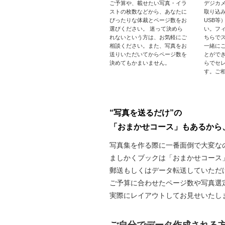
ご予算や、載せたい写真・イラ
デジカ
ストの枚数などから、あなたに
取り込
ぴったりな体裁とページ数をお
USB等
選びください。 迷って決めら
い。フ
れないという方は、お気軽にご
ちらで
相談ください。また、写真をお
一緒に
送りいただいてからページ数を
とがで
決めてもかまいません。
らでセ
す。ご
“写真を送るだけ”の
「おまかせコース」もあるから
写真集を作る際に一番面倒で大変な
ましかくブックは「おまかせコース
郵送もしくはデータ転送していただ
ご予算に合わせたページ数や写真選
実際にレイアウトしてお見せいたし
ご自分でデータ作成される