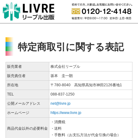
特定商取引に関する表記
販売業者
株式会社リーブル
販売責任者
坂本 圭一朗
所在地
〒780-8040 高知県高知市神田2126番地1
TEL
088-837-1250
公開メールアドレス
net@livre.jp
ホームページ
https://www.livre.jp
・消費税
商品代金以外の必要料金
・送料
・手数料（お支払方法が代金引換の場合）