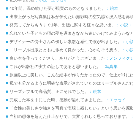
■
私の幸せの種
：小説・エッセイ
■
40年間、温め続けた夢が現実のものとなりました。
：絵本
■
出来上がった写真集は私が伝えたい撮影時の空気感や没入感を再
■
発売してからもうすぐ1年。出版に関する様々な思い出。
：小説・
■
忘れていた子どもの頃の夢を遅まきながら追いかけてみようかな
■
デザイナーの傍士さんの優しい素敵な感性で涙が出ました。
：小
■
「リーブル出版とともに歩めて良かった」心からそう想う。
：小
■
良い本を作ってくださり、ありがとうございました
：ノンフィク
■
これが出版社の実力の証しであると思いました。
：写真集
■
原画以上に美しい、こんな絵本が作りたかったので、仕上がりに
■
私でも分かるように明確な表示がされていたのはリーブルさんだ
■
リーズナブルで高品質、正にそれでした。
：絵本
■
完成した本を手にした時、感動が溢れてきました。
：エッセイ
■
「女性の美しさや強さを写真で表現し残したい」という思いを原動
■
当初の想像を超えた仕上がりで、大変うれしく思っております。