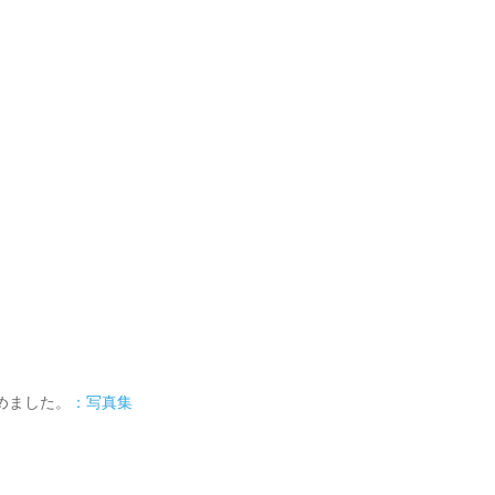
めました。
：写真集