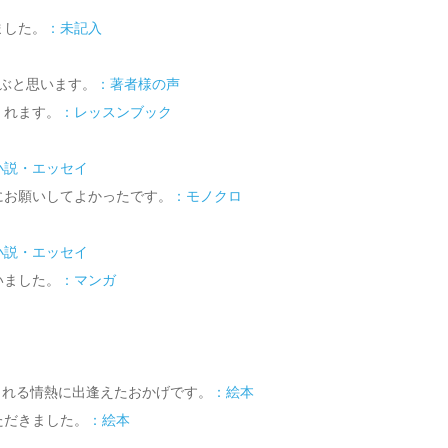
ました。
：未記入
ぶと思います。
：著者様の声
くれます。
：レッスンブック
小説・エッセイ
にお願いしてよかったです。
：モノクロ
小説・エッセイ
いました。
：マンガ
 れる情熱に出逢えたおかげです。
：絵本
ただきました。
：絵本