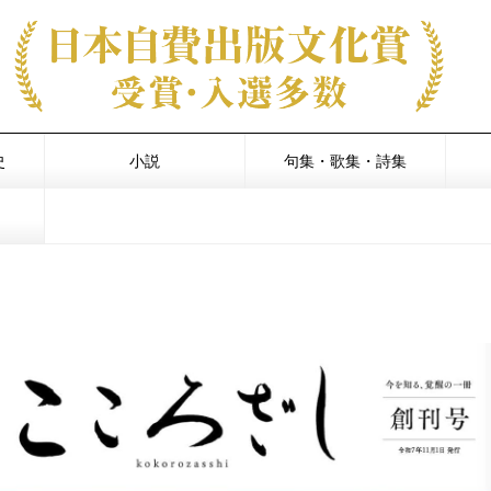
史
小説
句集・歌集・詩集