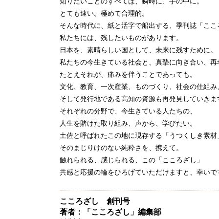
知りたいことのすべては、瞬時に、手の中に。
とても速い。極めて合理的。
そんな時代に、紙と活字で船出する、季刊誌「ここ
私たちには、残したいものがあります。
日本を、素晴らしい国として、未来に残すために。
私たちの今生きている社会と、真摯に向き合い、再
たとえそれが、痛みを伴うことであっても。
文化、教育、一次産業、ものづくり、社会の仕組み
そして発行地である高知の資源も再発見していきま
それぞれの分野で、今生きている人たちの、
人生を賭けた取り組み、声から、学びたい。
土佐と呼ばれたこの地に現存する「うつくしき素材
そのまじりけのない純粋さを、携えて。
触れられる、感じられる、この「こころざし」
共感と応援の輪をひろげていただけますと、幸いで
こころざし 創刊号
著者：「こころざし」編集部