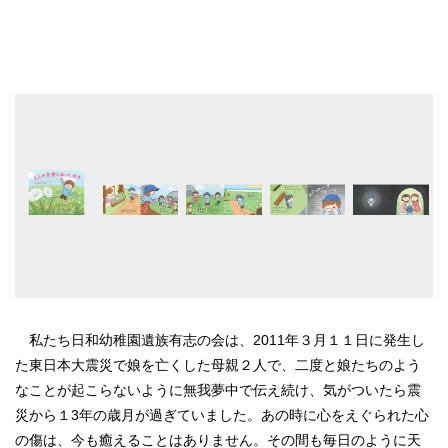
私たち日和幼稚園遺族有志の会は、2011年３月１１日に発生し
た東日本大震災で娘を亡くした母親２人で、二度と娘たちのよう
なことが起こらないように無我夢中で伝え続け、気がついたら震
災から１3年の歳月が過ぎていました。あの時に心をえぐられた心
の傷は、今も癒えることはありません。その間も毎日のように天