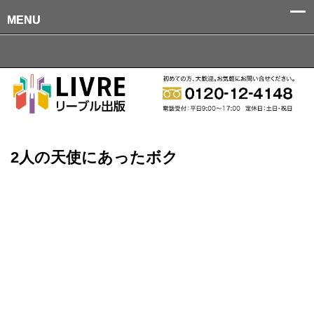
MENU
MENU
2人の天使にあったボク